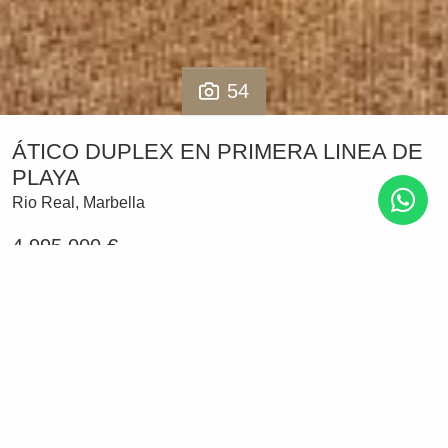
54
ÁTICO DUPLEX EN PRIMERA LINEA DE
PLAYA
Rio Real, Marbella
4.995.000 €
4 habitaciones
5 baños
262 m² construido
Bienvenido a este impresionante ático dúplex, una
propiedad verdaderamente única que ofrece
impresionantes vistas panorámicas al mar en dos niveles.
Ubicada en la codiciada zona de Marbella, esta