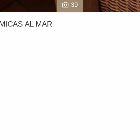
39
MICAS AL MAR
a los campos de golf de La Quinta, Los Naranjos y Los
tar de una vida fluida entre el interior y el exterior. Sus amplia
eando un entorno privado ideal tanto para el descanso como para
rt & Spa se encuentra a solo unos pasos, ofreciendo acceso a
iones de fitness, restaurante y pista de pádel. Además, los