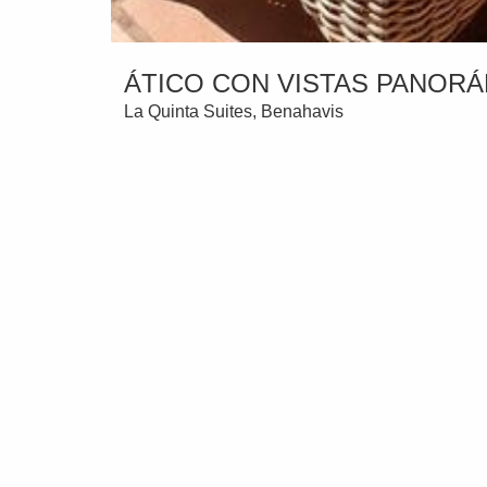
ÁTICO CON VISTAS PANORÁ
La Quinta Suites, Benahavis
599.000 €
Reservado
2 habitaciones
2 baños
202 m² construido
Con vistas panorámicas al mar Mediterráneo y 
Arqueros, este ático ha sido diseñado para disfru
terrazas reciben el sol durante todo el día, cr
el entretenimiento.
El prestigioso The Westin La Quinta Golf Reso
golf de primer nivel, un exclusivo spa, instalac